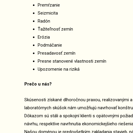
Premŕzanie
Seizmicita
Radón
Ťažiteľnosť zemín
Erózia
Podmáčanie
Presadavosť zemín
Presne stanovené vlastnosti zemín
Upozornenie na riziká
Prečo u nás?
Skúsenosti získané dlhoročnou praxou, realizovanými 
laboratórnych skúšok nám umožňujú navrhovať konštruk
Dôkazom sú stáli a spokojní klienti s opätovnými požiad
návrhu, respektíve navrhnutia ekonomickejšieho riešenia
Našou doménou je predovšetkým zakladania stavieb, ná