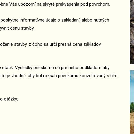
dobne Vás upozorní na skryté prekvapenia pod povrchom.
oskytne informatívne údaje o zakladaní, alebo nutných
vniť cenu stavby.
ženie stavby, z čoho sa určí presná cena základov.
e statik. Výsledky prieskumu sú pre neho podkladom aby
eto je vhodné, aby bol rozsah prieskumu konzultovaný s ním.
o otázky: