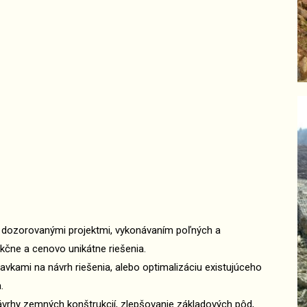
a dozorovanými projektmi, vykonávaním poľných a
čne a cenovo unikátne riešenia.
avkami na návrh riešenia, alebo optimalizáciu existujúceho
.
vrhy zemných konštrukcií, zlepšovanie základových pôd,